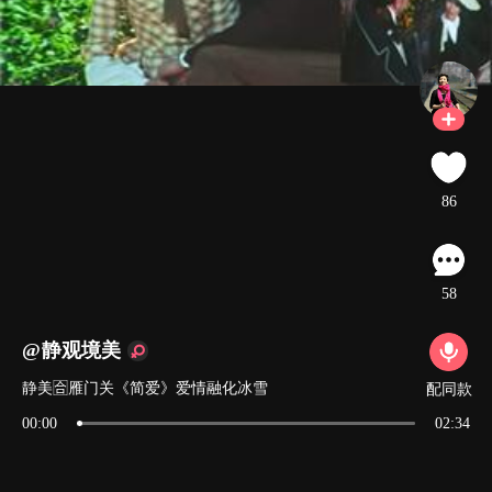
86
58
@静观境美
静美🈴雁门关《简爱》爱情融化冰雪
配同款
00:00
02:34